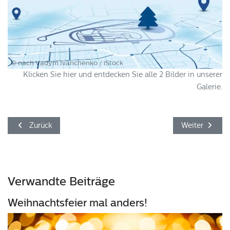
© nach Vadym Ivanchenko / iStock
Klicken Sie hier und entdecken Sie alle 2 Bilder in unserer
Galerie.
Vorheriger Beitrag: Frohes Neues Jahr!
Nächster Beit
Zurück
Weiter
Verwandte Beiträge
Weihnachtsfeier mal anders!