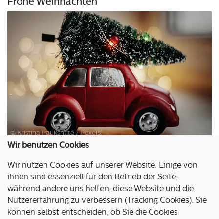
Frohe Weihnachten
© Kristina Paukshtite / Pexels
Wir benutzen Cookies
Frohe Weihnachten wünscht das Aldenhoven Testing
Center!
Wir nutzen Cookies auf unserer Website. Einige von
ihnen sind essenziell für den Betrieb der Seite,
Weiterlesen …
während andere uns helfen, diese Website und die
Nutzererfahrung zu verbessern (Tracking Cookies). Sie
können selbst entscheiden, ob Sie die Cookies
Aldenhoven Testing Center