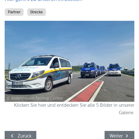
Partner
Strecke
© Aldenhoven Testing Center
Klicken Sie hier und entdecken Sie alle 5 Bilder in unserer
Galerie.
Vorheriger Beitrag: Radfahren Spezial am Aldenhoven Testing
Nächster Beitr
Zurück
Weiter