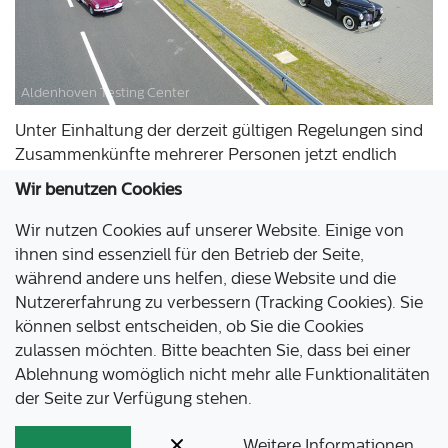
Aldenhoven Testing Center
Unter Einhaltung der derzeit gültigen Regelungen sind
Zusammenkünfte mehrerer Personen jetzt endlich
wieder möglich. Wie wäre es also, das nächste Treffen
Wir benutzen Cookies
Ihres Oldtimer-Clubs oder die Zieleinfahrt Ihrer Rallye
auf unserem Testgelände jetzt
Wir nutzen Cookies auf unserer Website. Einige von
ihnen sind essenziell für den Betrieb der Seite,
Weiterlesen …
während andere uns helfen, diese Website und die
Nutzererfahrung zu verbessern (Tracking Cookies). Sie
können selbst entscheiden, ob Sie die Cookies
Aldenhoven Testing Center
zulassen möchten. Bitte beachten Sie, dass bei einer
Industriepark Emil Mayrisch
Ablehnung womöglich nicht mehr alle Funktionalitäten
52457 Aldenhoven
der Seite zur Verfügung stehen.
Impressum
|
Datenschutz
|
Barrierefreiheit
|
Presse &
Downloads
Weitere Informationen